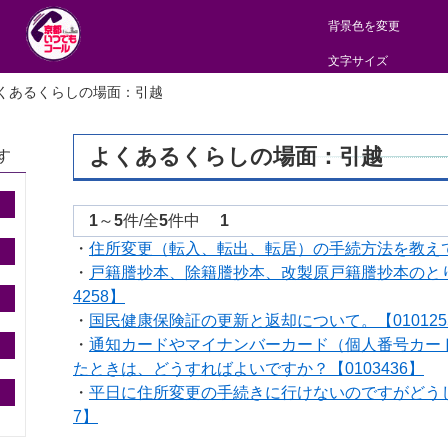
背景色を変更
文字サイズ
くあるくらしの場面：引越
よくあるくらしの場面：引越
す
1
～
5
件/全
5
件中
1
・
住所変更（転入、転出、転居）の手続方法を教えてく
・
戸籍謄抄本、除籍謄抄本、改製原戸籍謄抄本のとり
4258】
・
国民健康保険証の更新と返却について。【010125
・
通知カードやマイナンバーカード（個人番号カー
たときは、どうすればよいですか？【0103436】
・
平日に住所変更の手続きに行けないのですがどうした
7】