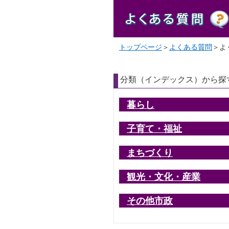
トップページ
＞
よくある質問
＞
よ
分類（インデックス）から探
暮らし
子育て・福祉
まちづくり
観光・文化・産業
その他市政