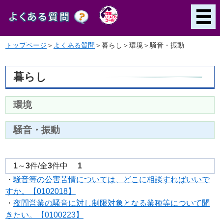
トップページ
＞
よくある質問
＞
暮らし＞環境＞騒音・振動
暮らし
環境
騒音・振動
1
～
3
件/全
3
件中
1
・
騒音等の公害苦情については、どこに相談すればいいで
すか。【0102018】
・
夜間営業の騒音に対し制限対象となる業種等について聞
きたい。【0100223】