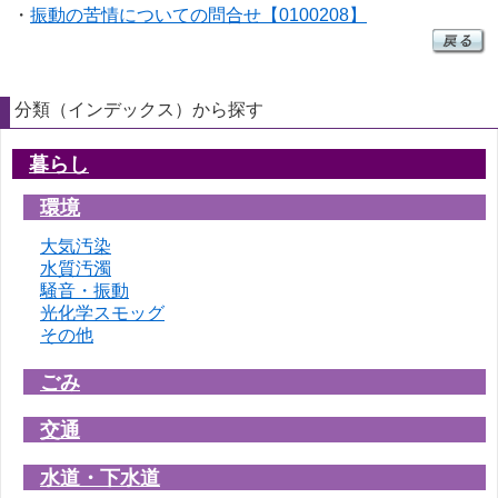
・
振動の苦情についての問合せ【0100208】
分類（インデックス）から探す
暮らし
環境
大気汚染
水質汚濁
騒音・振動
光化学スモッグ
その他
ごみ
交通
水道・下水道