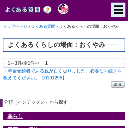
トップページ
＞
よくある質問
＞
よくあるくらしの場面：おくやみ
よくあるくらしの場面：おくやみ
1
～
1
件/全
1
件中
1
・
年金受給者である親が亡くなりました。必要な手続きを
教えてください。【0101295】
分類（インデックス）から探す
暮らし