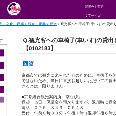
背景色を変更
文字サイズ
光・文化・産業＞観光・産業＞観光
＞
観光客への車椅子(車いす)の貸出しは
Q.観光客への車椅子(車いす)の貸
す
【0102183】
回答
京都市では観光に来られた方のために、車椅子を無
ではないため、当日に直接お越しいただいての貸出
きるとは、限りません）
■京都総合観光案内所「京なび」
返却・当日（保証金を預かりますが、返却時に返
電話・０７５－３４３－０５４８
受付・午前８時３０分～午後７時（返却午後６時