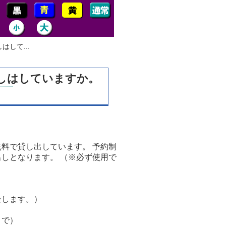
して...
出しはしていますか。
料で貸し出しています。 予約制
しとなります。 （※必ず使用で
金します。）
まで）