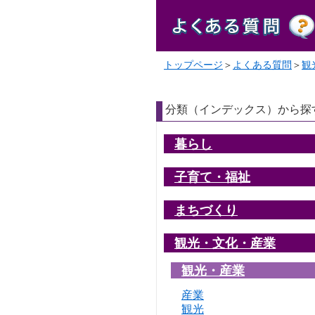
トップページ
＞
よくある質問
＞
観
分類（インデックス）から探
暮らし
子育て・福祉
まちづくり
観光・文化・産業
観光・産業
産業
観光