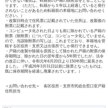
ができない場合は、転籍前の戸籍の除附票をとることにな
ります。（ただし、転籍から５年以上経過していると発行
されないことがあるため転籍前の本籍地にお問い合わせく
ださい。）
・改製日時点で住民票に記載されていた住所は、改製後の
附票に記載されます。
・コンピュータ化された日よりも前に除かれている戸籍の
附票（除附票）については、コンピュータ化していません
ので、当該除附票の写しは、これまでどおり、本籍地を管
轄する区役所・支所又は出張所でしか発行できません。
・戸籍の改製や除籍を原因として除かれた戸籍の附票の保
存期間は、除かれた日の翌年度から5年間でしたが、法令
の改正に伴い、令和元年6月20日より150年間に延長され
ました。（平成26年3月31日以前に除票となったものは、
既に保存期間を経過し廃棄されています。）
＜お問い合わせ先＞ 各区役所・支所市民総合窓口室戸籍
住民担当