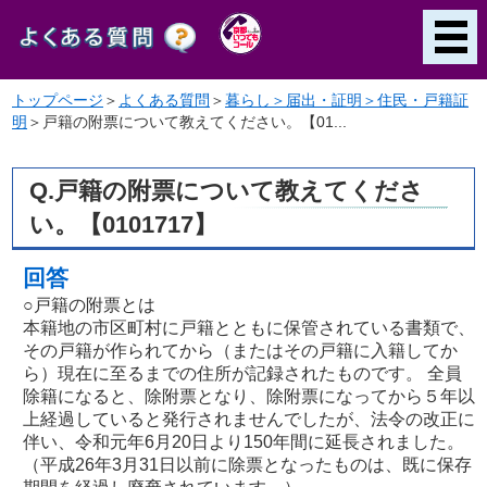
トップページ
＞
よくある質問
＞
暮らし＞届出・証明＞住民・戸籍証
明
＞
戸籍の附票について教えてください。【01...
Q.戸籍の附票について教えてくださ
い。【0101717】
回答
○戸籍の附票とは
本籍地の市区町村に戸籍とともに保管されている書類で、
その戸籍が作られてから（またはその戸籍に入籍してか
ら）現在に至るまでの住所が記録されたものです。 全員
除籍になると、除附票となり、除附票になってから５年以
上経過していると発行されませんでしたが、法令の改正に
伴い、令和元年6月20日より150年間に延長されました。
（平成26年3月31日以前に除票となったものは、既に保存