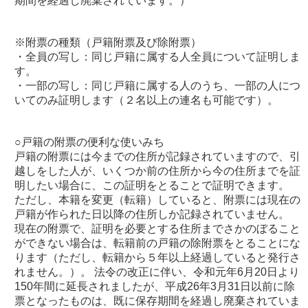
期間を経過し廃棄されています。）
※附票の種類（戸籍附票及び除附票）
・全員の写し：同じ戸籍に属する人全員について証明しま
す。
・一部の写し：同じ戸籍に属する人のうち、一部の人につ
いてのみ証明します（２名以上の連名も可能です）。
○戸籍の附票の便利な使いみち
戸籍の附票には今までの住所が記録されていますので、引
越しをした人が、いくつか前の住所から今の住所までを証
明したい場合に、この証明をとることで証明できます。
ただし、本籍を変更（転籍）していると、附票には現在の
戸籍が作られた日以降の住所しか記録されていません。
現在の附票で、証明を必要とする住所までさかのぼること
ができない場合は、転籍前の戸籍の除附票をとることにな
ります（ただし、転籍から５年以上経過していると発行さ
れません。）。 法令の改正に伴い、令和元年6月20日より
150年間に延長されましたが、平成26年3月31日以前に除
票となったものは、既に保存期間を経過し廃棄されていま