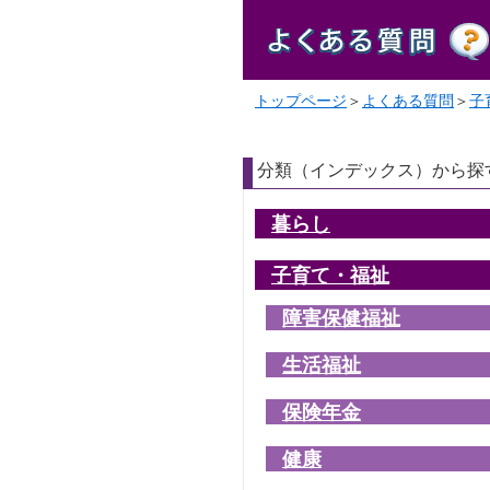
トップページ
＞
よくある質問
＞
子
分類（インデックス）から探
暮らし
子育て・福祉
障害保健福祉
生活福祉
保険年金
健康