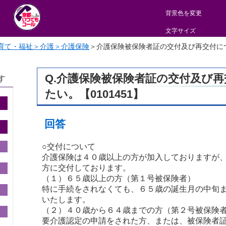
背景色を変更
文字サイズ
育て・福祉＞介護＞介護保険
＞
介護保険被保険者証の交付及び再交付につい
Q.介護保険被保険者証の交付及び
す
たい。【0101451】
回答
○交付について
介護保険は４０歳以上の方が加入しておりますが
方に交付しております。
（１）６５歳以上の方（第１号被保険者）
特に手続をされなくても、６５歳の誕生月の中旬
いたします。
（２）４０歳から６４歳までの方（第２号被保険
要介護認定の申請をされた方、または、被保険者