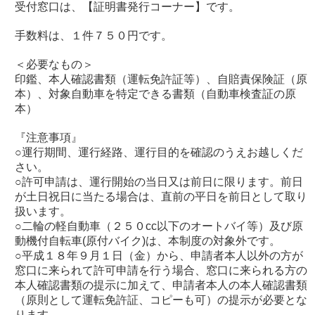
受付窓口は、【証明書発行コーナー】です。
手数料は、１件７５０円です。
＜必要なもの＞
印鑑、本人確認書類（運転免許証等）、自賠責保険証（原
本）、対象自動車を特定できる書類（自動車検査証の原
本）
『注意事項』
○運行期間、運行経路、運行目的を確認のうえお越しくだ
さい。
○許可申請は、運行開始の当日又は前日に限ります。前日
が土日祝日に当たる場合は、直前の平日を前日として取り
扱います。
○二輪の軽自動車（２５０cc以下のオートバイ等）及び原
動機付自転車(原付バイク)は、本制度の対象外です。
○平成１８年９月１日（金）から、申請者本人以外の方が
窓口に来られて許可申請を行う場合、窓口に来られる方の
本人確認書類の提示に加えて、申請者本人の本人確認書類
（原則として運転免許証、コピーも可）の提示が必要とな
ります。