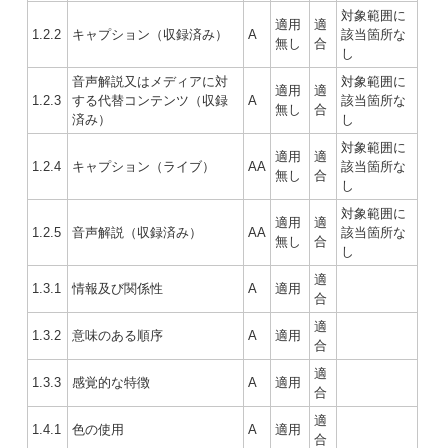
対象範囲に
適用
適
1.2.2
キャプション（収録済み）
A
該当箇所な
無し
合
し
音声解説又はメディアに対
対象範囲に
適用
適
1.2.3
する代替コンテンツ（収録
A
該当箇所な
無し
合
済み）
し
対象範囲に
適用
適
1.2.4
キャプション（ライブ）
AA
該当箇所な
無し
合
し
対象範囲に
適用
適
1.2.5
音声解説（収録済み）
AA
該当箇所な
無し
合
し
適
1.3.1
情報及び関係性
A
適用
合
適
1.3.2
意味のある順序
A
適用
合
適
1.3.3
感覚的な特徴
A
適用
合
適
1.4.1
色の使用
A
適用
合