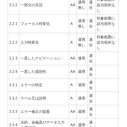
適用
適
3.1.2
一部分の言語
AA
該当箇所な
無し
合
し
対象範囲に
適用
適
3.2.1
フォーカス時変化
A
該当箇所な
無し
合
し
対象範囲に
適用
適
3.2.2
入力時変化
A
該当箇所な
無し
合
し
適
3.2.3
一貫したナビゲーション
AA
適用
合
適
3.2.4
一貫した識別性
AA
適用
合
適
3.3.1
エラーの特定
A
適用
合
適
3.3.2
ラベル又は説明
A
適用
合
適
3.3.3
エラー修正の提案
AA
適用
合
法的，金融及びデータ入力
適
3.3.4
AA
適用