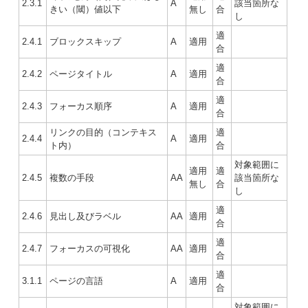
2.3.1
A
該当箇所な
きい（閾）値以下
無し
合
し
適
2.4.1
ブロックスキップ
A
適用
合
適
2.4.2
ページタイトル
A
適用
合
適
2.4.3
フォーカス順序
A
適用
合
リンクの目的（コンテキス
適
2.4.4
A
適用
ト内）
合
対象範囲に
適用
適
2.4.5
複数の手段
AA
該当箇所な
無し
合
し
適
2.4.6
見出し及びラベル
AA
適用
合
適
2.4.7
フォーカスの可視化
AA
適用
合
適
3.1.1
ページの言語
A
適用
合
対象範囲に