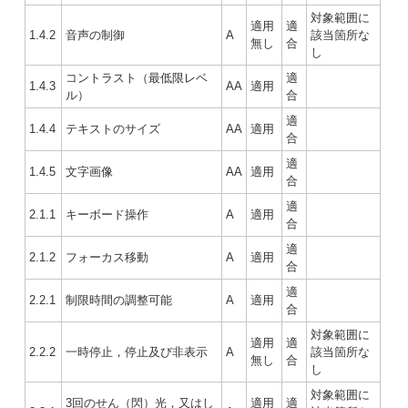
対象範囲に
適用
適
1.4.2
音声の制御
A
該当箇所な
無し
合
し
コントラスト（最低限レベ
適
1.4.3
AA
適用
ル）
合
適
1.4.4
テキストのサイズ
AA
適用
合
適
1.4.5
文字画像
AA
適用
合
適
2.1.1
キーボード操作
A
適用
合
適
2.1.2
フォーカス移動
A
適用
合
適
2.2.1
制限時間の調整可能
A
適用
合
対象範囲に
適用
適
2.2.2
一時停止，停止及び非表示
A
該当箇所な
無し
合
し
対象範囲に
3回のせん（閃）光，又はし
適用
適