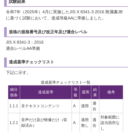
試験結果
令和7年（2025年）4月に実施したJIS X 8341-3:2016 附属書JB
に基づく試験において、達成等級AAに準拠しました。
規格の規格番号及び改正年及び適合レベル
JIS X 8341-3：2016
適合レベルAA準拠
達成基準チェックリスト
下記に示す。
達成基準チェックリスト一覧
細分
等
結
達成基準
適用
備考
個条
級
果
適
1.1.1
非テキストコンテンツ
A
適用
合
対象範囲に
音声だけ及び映像だけ（収
適用
適
1.2.1
A
該当箇所な
録済み）
無し
合
し